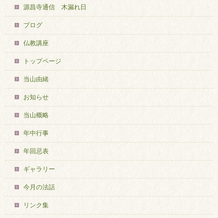
源昌寺通信 木漏れ日
ブログ
仏教講座
トップページ
当山由緒
お知らせ
当山概略
年中行事
年回忌表
ギャラリー
今月の法話
リンク集