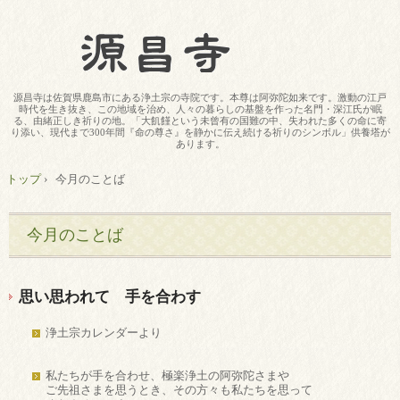
源昌寺は佐賀県鹿島市にある浄土宗の寺院です。本尊は阿弥陀如来です。激動の江戸
時代を生き抜き、この地域を治め、人々の暮らしの基盤を作った名門・深江氏が眠
る、由緒正しき祈りの地。「大飢饉という未曾有の国難の中、失われた多くの命に寄
り添い、現代まで300年間『命の尊さ』を静かに伝え続ける祈りのシンボル」供養塔が
あります。
トップ
›
今月のことば
今月のことば
思い思われて 手を合わす
浄土宗カレンダーより
私たちが手を合わせ、極楽浄土の阿弥陀さまや
ご先祖さまを思うとき、その方々も私たちを思って