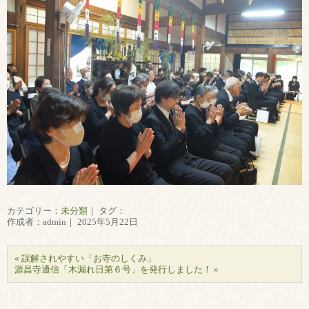
カテゴリー：
未分類
｜ タグ：
作成者：admin｜ 2025年5月22日
«
誤解されやすい「お寺のしくみ」
源昌寺通信「木漏れ日第６号」を発行しました！
»