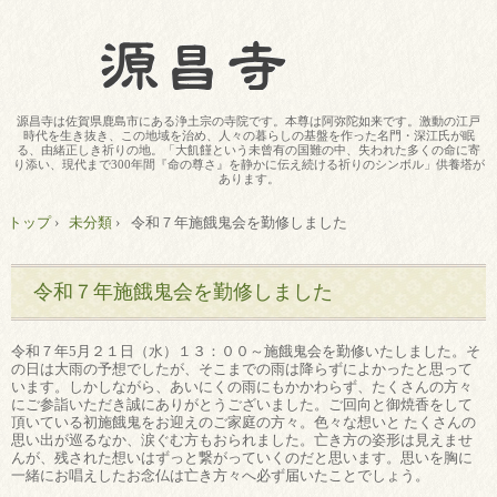
源昌寺は佐賀県鹿島市にある浄土宗の寺院です。本尊は阿弥陀如来です。激動の江戸
時代を生き抜き、この地域を治め、人々の暮らしの基盤を作った名門・深江氏が眠
る、由緒正しき祈りの地。「大飢饉という未曾有の国難の中、失われた多くの命に寄
り添い、現代まで300年間『命の尊さ』を静かに伝え続ける祈りのシンボル」供養塔が
あります。
トップ
›
未分類
›
令和７年施餓鬼会を勤修しました
令和７年施餓鬼会を勤修しました
令和７年5月２１日（水）１３：００～施餓鬼会を勤修いたしました。そ
の日は大雨の予想でしたが、そこまでの雨は降らずによかったと思って
います。しかしながら、あいにくの雨にもかかわらず、たくさんの方々
にご参詣いただき誠にありがとうございました。ご回向と御焼香をして
頂いている初施餓鬼をお迎えのご家庭の方々。色々な想いと たくさんの
思い出が巡るなか、涙ぐむ方もおられました。亡き方の姿形は見えませ
んが、残された想いはずっと繋がっていくのだと思います。思いを胸に
一緒にお唱えしたお念仏は亡き方々へ必ず届いたことでしょう。