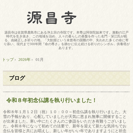
源昌寺は佐賀県鹿島市にある浄土宗の寺院です。本尊は阿弥陀如来です。激動の江戸
時代を生き抜き、この地域を治め、人々の暮らしの基盤を作った名門・深江氏が眠
る、由緒正しき祈りの地。「大飢饉という未曾有の国難の中、失われた多くの命に寄
り添い、現代まで300年間『命の尊さ』を静かに伝え続ける祈りのシンボル」供養塔が
あります。
トップ
›
2026年
›
01月
ブログ
令和８年初念仏講を執り行いました！
令和８年１月１２日（祝）１０：００～初念仏講を執り行いました。大
雪の予報があり、心配していましたが天気に恵まれ無事に開催すること
が出来ました。寒い中にたくさんのご参詣をいただき有難うございまし
た。令和８年になって初めての法要で、新年を迎えて新たな気持ちでお
念仏を皆様と共にお唱えし、新しい年がいい年でありますようにと祈念