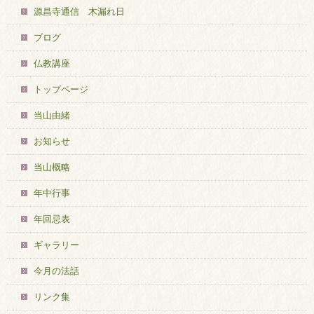
源昌寺通信 木漏れ日
ブログ
仏教講座
トップページ
当山由緒
お知らせ
当山概略
年中行事
年回忌表
ギャラリー
今月の法話
リンク集