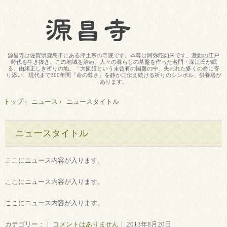
源昌寺は佐賀県鹿島市にある浄土宗の寺院です。本尊は阿弥陀如来です。激動の江戸
時代を生き抜き、この地域を治め、人々の暮らしの基盤を作った名門・深江氏が眠
る、由緒正しき祈りの地。「大飢饉という未曾有の国難の中、失われた多くの命に寄
り添い、現代まで300年間『命の尊さ』を静かに伝え続ける祈りのシンボル」供養塔が
あります。
トップ
›
ニュース
›
ニュースタイトル
ニュースタイトル
ここにニュース内容が入ります。
ここにニュース内容が入ります。
ここにニュース内容が入ります。
カテゴリー：｜
コメントはありません
｜ 2013年8月20日